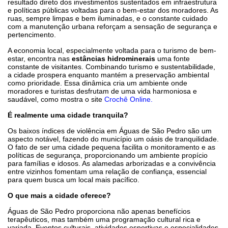
resultado direto dos investimentos sustentados em infraestrutura
e políticas públicas voltadas para o bem-estar dos moradores. As
ruas, sempre limpas e bem iluminadas, e o constante cuidado
com a manutenção urbana reforçam a sensação de segurança e
pertencimento.
A economia local, especialmente voltada para o turismo de bem-
estar, encontra nas
estâncias hidrominerais
uma fonte
constante de visitantes. Combinando turismo e sustentabilidade,
a cidade prospera enquanto mantém a preservação ambiental
como prioridade. Essa dinâmica cria um ambiente onde
moradores e turistas desfrutam de uma vida harmoniosa e
saudável, como mostra o site
Crochê Online.
É realmente uma cidade tranquila?
Os baixos índices de violência em Águas de São Pedro são um
aspecto notável, fazendo do município um oásis de tranquilidade.
O fato de ser uma cidade pequena facilita o monitoramento e as
políticas de segurança, proporcionando um ambiente propício
para famílias e idosos. As alamedas arborizadas e a convivência
entre vizinhos fomentam uma relação de confiança, essencial
para quem busca um local mais pacífico.
O que mais a cidade oferece?
Águas de São Pedro proporciona não apenas benefícios
terapêuticos, mas também uma programação cultural rica e
variada. Eventos culturais, atividades esportivas e especialidades