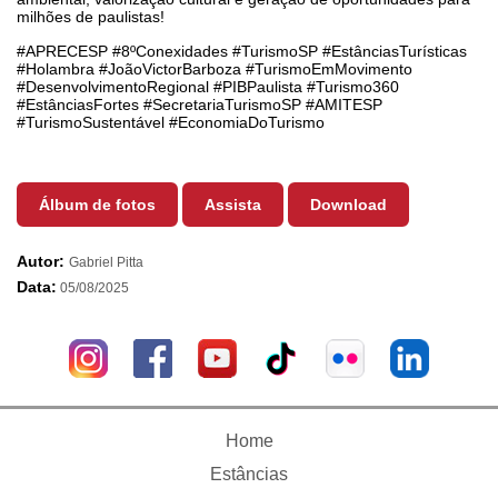
milhões de paulistas!
#APRECESP #8ºConexidades #TurismoSP #EstânciasTurísticas
#Holambra #JoãoVictorBarboza #TurismoEmMovimento
#DesenvolvimentoRegional #PIBPaulista #Turismo360
#EstânciasFortes #SecretariaTurismoSP #AMITESP
#TurismoSustentável #EconomiaDoTurismo
Álbum de fotos
Assista
Download
Autor:
Gabriel Pitta
Data:
05/08/2025
Home
Estâncias