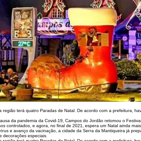
a região terá quatro Paradas de Natal. De acordo com a prefeitura, hav
ausa da pandemia da Covid-19, Campos do Jordão retomou o Festival 
os controlados, e agora, no final de 2021, espera um Natal ainda mais
us e avanço da vacinação, a cidade da Serra da Mantiqueira já prepar
e decorações especiais.
a região terá quatro Paradas de Natal. De acordo com a prefeitura, hav