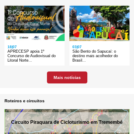
18|07
03|07
APRECESP apoia 1º
São Bento do Sapucaí: o
Concurso de Audiovisual do
destino mais acolhedor do
Litoral Norte...
Brasil...
Mais notícias
Roteiros e circuitos
Circuito Piraquara de Cicloturismo em Tremembé